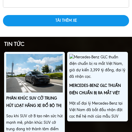
TẢI THÊM XE
TIN TỨC
MERCEDES-BENZ GLC THUẦN
ĐIỆN CHUẨN BỊ RA MẮT VIỆT
PHÂN KHÚC SUV CỠ TRUNG
NAM, GIÁ DỰ KIẾN 3,399 TỶ
Một số đại lý Mercedes-Benz tại
HÚT LOẠT HÃNG XE ĐỔ BỘ THỊ
ĐỒNG, ĐẠI LÝ ĐÃ NHẬN CỌC.
Việt Nam đã bắt đầu nhận đặt
TRƯỜNG VIỆT NAM.
Sau khi SUV cỡ B tạo nên sức hút
cọc thế hệ mới của mẫu SUV
mạnh mẽ, phân khúc SUV cỡ
hạng sang GLC, mở đường cho
trung đang trở thành tâm điểm
màn ra mắt chính thức của dòng