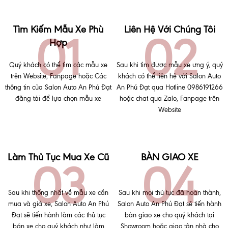
Tìm Kiếm Mẫu Xe Phù
Liên Hệ Với Chúng Tôi
Hợp
Quý khách có thể tìm các mẫu xe
Sau khi tìm được mẫu xe ưng ý, quý
trên Website, Fanpage hoặc Các
khách có thể liên hệ với Salon Auto
thông tin của Salon Auto An Phú Đạt
An Phú Đạt qua Hotline 0986191266
đăng tải để lựa chọn mẫu xe
hoặc chat qua Zalo, Fanpage trên
Website
Làm Thủ Tục Mua Xe Cũ
BÀN GIAO XE
Sau khi thống nhất về mẫu xe cần
Sau khi mọi thủ tục đã hoàn thành,
mua và giá xe, Salon Auto An Phú
Salon Auto An Phú Đạt sẽ tiến hành
Đạt sẽ tiến hành làm các thủ tục
bàn giao xe cho quý khách tại
bán xe cho quý khách như làm
Showroom hoặc giao tận nhà cho