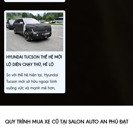
cạnh tranh mới tại Việt Nam với
xe này trong thời gian tới.
sự góp mặt của nhiều mẫu xe sử
dụng động cơ xăng, hybrid và
thuần điện.
HYUNDAI TUCSON THẾ HỆ MỚI
LỘ DIỆN CHẠY THỬ, HÉ LỘ
NGÔN NGỮ THIẾT KẾ MỚI.
So với thế hệ hiện tại, Hyundai
Tucson mới sở hữu ngoại hình
vuông vức và mạnh mẽ hơn,
mang đến diện mạo hoàn toàn
khác biệt.
QUY TRÌNH MUA XE CŨ TẠI SALON AUTO AN PHÚ ĐẠT