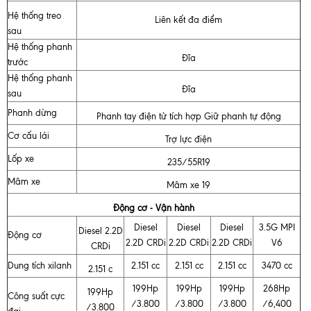
Hệ thống treo
Liên kết đa điểm
sau
Hệ thống phanh
Đĩa
trước
Hệ thống phanh
Đĩa
sau
Phanh dừng
Phanh tay điện tử tích hợp Giữ phanh tự động
Cơ cấu lái
Trợ lực điện
Lốp xe
235/55R19
Mâm xe
Mâm xe 19
Động cơ - Vận hành
Diesel
Diesel
Diesel
3.5G MPI
Diesel 2.2D
Động cơ
2.2D CRDi
2.2D CRDi
2.2D CRDi
V6
CRDi
Dung tích xilanh
2.151 cc
2.151 cc
2.151 cc
3470 cc
2.151 c
199Hp
199Hp
199Hp
268Hp
199Hp
Công suất cực
/3.800
/3.800
/3.800
/6,400
/3.800