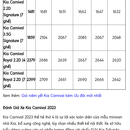
Kia Carnival
2.2D
1481
1681
1651
1662
1647
1632
Signature (7
ghế)
Kia Carnival
3.5G
1859
2104
2067
2085
2067
2048
Signature (7
ghế)
Kia Carnival
Royal 2.2D (4
2379
2686
2639
2667
2644
2620
ghế)
Kia Carnival
Royal 2.2D (7
2399
2709
2661
2690
2666
2642
ghế)
Xem thêm:
Giá niêm yết Kia Carnival kèm Ưu đãi mới nhất
Đánh Giá Xe Kia Carnival 2023
Kia Carnival 2023 thế hệ thứ 4 là sự lột xác toàn diện của mẫu minivan
nhà Kia, bổ sung công nghệ, tùy chọn nhiều thiết kế nội thất. Xe sở hữu
kiểu dáng vuông vức có phần tương đồng với chiếc SUV Kia Telluride.