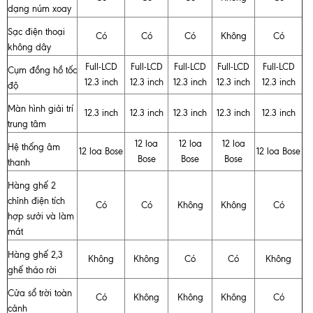
dạng núm xoay
Sạc điện thoại
Có
Có
Có
Không
Có
không dây
Full-LCD
Full-LCD
Full-LCD
Full-LCD
Full-LCD
Cụm đồng hồ tốc
12.3 inch
12.3 inch
12.3 inch
12.3 inch
12.3 inch
độ
Màn hình giải trí
12.3 inch
12.3 inch
12.3 inch
12.3 inch
12.3 inch
trung tâm
12 loa
12 loa
12 loa
Hệ thống âm
12 loa Bose
12 loa Bose
Bose
Bose
Bose
thanh
Hàng ghế 2
chỉnh điện tích
Có
Có
Không
Không
Có
hợp sưởi và làm
mát
Hàng ghế 2,3
Không
Không
Có
Có
Không
ghế tháo rời
Cửa sổ trời toàn
Có
Không
Không
Không
Có
cảnh