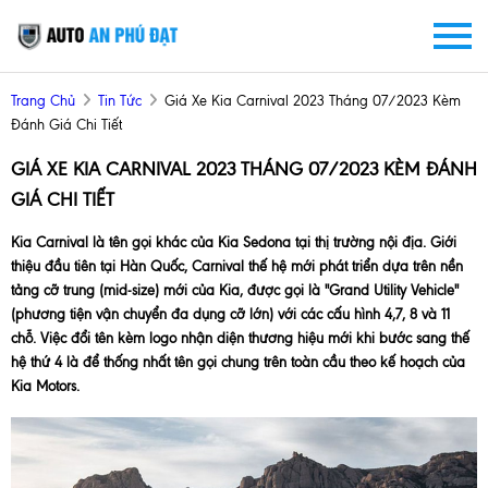
Trang Chủ
Tin Tức
Giá Xe Kia Carnival 2023 Tháng 07/2023 Kèm
Đánh Giá Chi Tiết
GIÁ XE KIA CARNIVAL 2023 THÁNG 07/2023 KÈM ĐÁNH
GIÁ CHI TIẾT
Kia Carnival là tên gọi khác của Kia Sedona tại thị trường nội địa. Giới
thiệu đầu tiên tại Hàn Quốc, Carnival thế hệ mới phát triển dựa trên nền
tảng cỡ trung (mid-size) mới của Kia, được gọi là "Grand Utility Vehicle"
(phương tiện vận chuyển đa dụng cỡ lớn) với các cấu hình 4,7, 8 và 11
chỗ. Việc đổi tên kèm logo nhận diện thương hiệu mới khi bước sang thế
hệ thứ 4 là để thống nhất tên gọi chung trên toàn cầu theo kế hoạch của
Kia Motors.