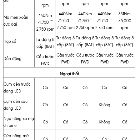
đại
rpm
rpm
rpm
rpm
rpm
440Nm
440Nm
440Nm
331Nm
440Nm
Mô men xoắn
/1.750 ~
/1.750 ~
/1.750 ~
/5,000
/1.750 ~
cực đại
2.750 rpm
2.750 rpm
2.750 rpm
rpm
2.750 rpm
Tự động 8
Tự động 8
Tự động 8
Tự động 8
Tự động 8
Hộp số
cấp (8AT)
cấp (8AT)
cấp (8AT)
cấp (8AT)
cấp (8AT)
Cầu trước
Cầu trước
Cầu trước
Cầu trước
Cầu trước
Dẫn động
FWD
FWD
FWD
FWD
FWD
Ngoại thất
Cụm đèn trước
Có
Có
Có
Có
Có
dạng LED
Cụm đèn sau
Có
Có
Có
Không
Có
dạng LED
Nẹp hông xe mạ
Có
Có
Có
Không
Có
chrome
Cửa hông mở
Có
Có
Có
Có
Có