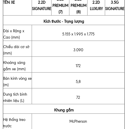
TÊN XE
2.2D
2.2D
3.5G
PREMIUM
PREMIUM
SIGNATURE
LUXURY
SIGNATURE
(7)
(8)
Kích thước - Trọng lượng
Dài x Rộng x
5.155 x 1.995 x 1.775
Cao (mm)
Chiều dài cơ sở
3.090
(mm)
Khoảng sáng
172
gầm xe (mm)
Bán kính vòng xe
5,8
(m)
Dung tích bình
72
nhiên liệu (L)
Khung gầm
Hệ thống treo
McPherson
trước