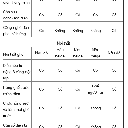
điện thông minh
Cốp sau
Có
Có
Có
Có
Có
đóng/mở điện
Công nghệ đèn
Có
Không
Không
Không
Có
pha thích ứng
Nội thất
Màu
Màu
Màu
Nâu đỏ
Nâu đỏ
Nội thất ghế
beige
beige
beige
Điều hòa tự
Có
Có
Có
Có
Có
động 3 vùng độc
lập
Ghế
Hàng ghế trước
Có
Có
Có
Có
người lái
chỉnh điện
Chức năng sưởi
Có
Có
Có
Không
Có
và làm mát ghế
trước
Cần số điện tử
Có
Có
Có
Không
Có