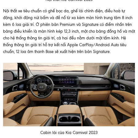
Nội thất xe tiêu chuẩn có ghế bọc da, ghế lái chỉnh điện, điều hoà tự
động, khởi động nút bấm và đề nổ từ xa kèm màn hình trung tâm 8 inch
kèm 6 loa giải trí. Ở phiên bản Premium và Signature có điểm nhấn trên
bảng điều khiển là màn hình kép 12,3 inch, một cho bảng đồng hồ và một
cho hệ thống thông tin giải trí, cả hai đều nằm dưới một tấm kính. Hệ
thống thông tin giải trí hỗ trợ kết nối Apple CarPlay/Android Auto tiêu
chuẩn, 12 loa âm thanh Bose sẽ xuất hiện trên bản Signature.
Cabin lái của Kia Carnival 2023