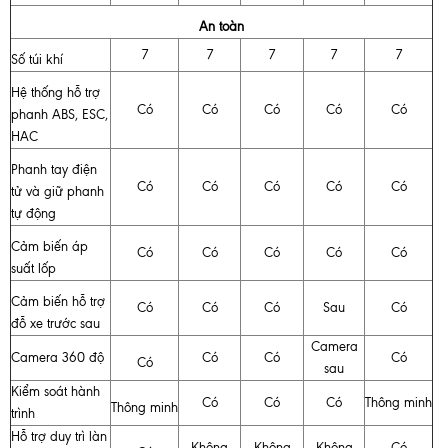
An toàn
7
7
7
7
7
Số túi khí
Hệ thống hỗ trợ
Có
Có
Có
Có
Có
phanh ABS, ESC,
HAC
Phanh tay điện
Có
Có
Có
Có
Có
tử và giữ phanh
tự động
Cảm biến áp
Có
Có
Có
Có
Có
suất lốp
Cảm biến hỗ trợ
Có
Có
Có
Sau
Có
đỗ xe trước sau
Camera
Camera 360 độ
Có
Có
Có
Có
sau
Kiểm soát hành
Có
Có
Có
Thông minh
Thông minh
trình
Hỗ trợ duy trì làn
Không
Không
Không
Có