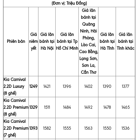
(Đơn vị: Triệu Đồng)
Giá lăn
bánh tại
Quảng
Ninh, Hải
Giá
Giá lăn
Giá lăn
Giá lăn
Giá lăn
Phòng,
Phiên bản
niêm
bánh tại
bánh tại Tp
bánh tại
bánh tại
Lào Cai,
yết
Hà Nội
Hồ Chí Minh
Hà Tĩnh
Tỉnh khác
Cao Bằng,
Lạng Sơn,
Sơn La,
Cần Thơ
Kia Carnival
2.2D Luxury
1249
1421
1396
1402
1390
1377
(8 ghế)
Kia Carnival
2.2D Premium
1329
1511
1484
1492
1478
1465
(8 ghế)
Kia Carnival
2.2D Premium
1393
1582
1555
1563
1550
1536
(7 ghế)