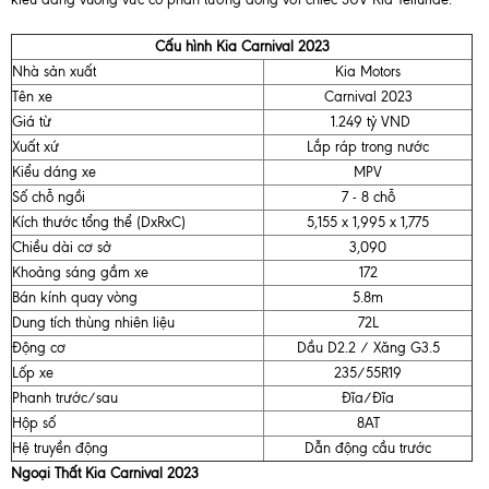
Cấu hình
Kia Carnival 2023
Nhà sản xuất
Kia Motors
Tên xe
Carnival 2023
Giá từ
1.249 tỷ VND
Xuất xứ
Lắp ráp trong nước
Kiểu dáng xe
MPV
Số chỗ ngồi
7 - 8 chỗ
Kích thước tổng thể (DxRxC)
5,155 x 1,995 x 1,775
Chiều dài cơ sở
3,090
Khoảng sáng gầm xe
172
Bán kính quay vòng
5.8m
Dung tích thùng nhiên liệu
72L
Động cơ
Dầu D2.2 / Xăng G3.5
Lốp xe
235/55R19
Phanh trước/sau
Đĩa/Đĩa
Hộp số
8AT
Hệ truyền động
Dẫn động cầu trước
Ngoại Thất Kia Carnival 2023