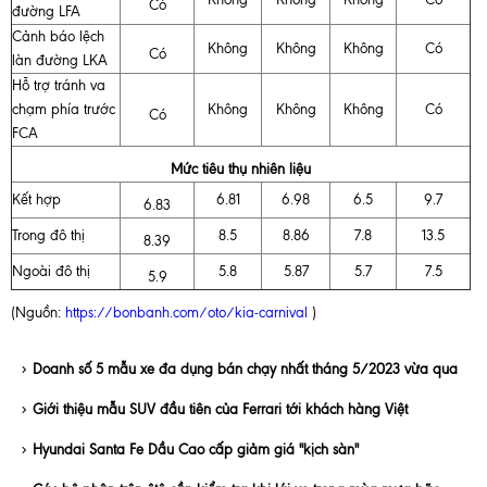
Có
đường LFA
Cảnh báo lệch
Không
Không
Không
Có
Có
làn đường LKA
Hỗ trợ tránh va
chạm phía trước
Không
Không
Không
Có
Có
FCA
Mức tiêu thụ nhiên liệu
Kết hợp
6.81
6.98
6.5
9.7
6.83
Trong đô thị
8.5
8.86
7.8
13.5
8.39
Ngoài đô thị
5.8
5.87
5.7
7.5
5.9
(Nguồn:
https://bonbanh.com/oto/kia-carnival
)
Doanh số 5 mẫu xe đa dụng bán chạy nhất tháng 5/2023 vừa qua
Giới thiệu mẫu SUV đầu tiên của Ferrari tới khách hàng Việt
Hyundai Santa Fe Dầu Cao cấp giảm giá "kịch sàn"