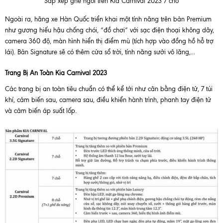
Sắp xếp ghế ngồi trên Kia Carnival 2023 7 chỗ
Ngoài ra, hãng xe Hàn Quốc triển khai một tính năng trên bản Premium
như gương hiếu hậu chống chói, “đồ chơi” với sạc điện thoại không dây,
camera 360 độ, màn hình hiển thị điểm mù (tích hợp vào đồng hồ hỗ trợ
lái). Bản Signature sẽ có thêm cửa sổ trời, tính năng sưởi vô lăng,...
Trang Bị An Toàn Kia Carnival 2023
Các trang bị an toàn tiêu chuẩn có thể kể tới như cân bằng điện tử, 7 túi
khí, cảm biến sau, camera sau, điều khiển hành trình, phanh tay điện tử
và cảm biến áp suất lốp.