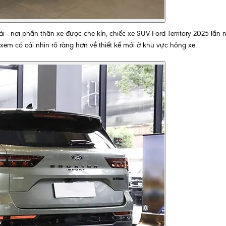
ải - nơi phần thân xe được che kín, chiếc xe SUV Ford Territory 2025 lần 
xem có cái nhìn rõ ràng hơn về thiết kế mới ở khu vực hông xe.