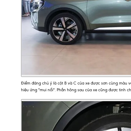
Điểm đáng chú ý là cột B và C của xe được sơn cùng màu vớ
hiệu ứng "mui nổi". Phần hông sau của xe cũng được tinh ch