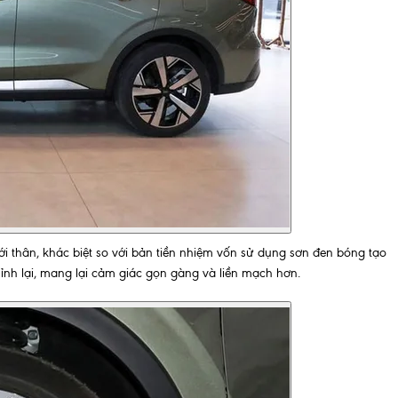
i thân, khác biệt so với bản tiền nhiệm vốn sử dụng sơn đen bóng tạo
ỉnh lại, mang lại cảm giác gọn gàng và liền mạch hơn.