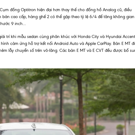
ư: Cụm đồng Optitron hiện đại hơn thay thế cho đồng hồ Analog cũ, điều
n bản cao cấp, hàng ghế 2 có thể gập theo tỷ lệ 6/4 để tăng không gian
 thước 9 inch…
g giải trí khi mẫu sedan cùng phân khúc với Honda City và Hyundai Accen
hình cảm ứng hỗ trợ kết nối Android Auto và Apple CarPlay. Bản E MT đ
 thêm lẫy chuyển số trên vô-lăng. Các bản E MT và E CVT đều được bổ s