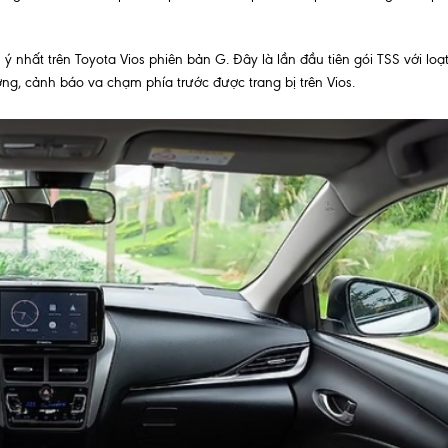
 nhất trên Toyota Vios phiên bản G. Đây là lần đầu tiên gói TSS với loạ
ờng, cảnh báo va chạm phía trước được trang bị trên Vios.