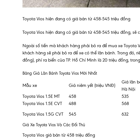
Toyota Vios hiện đang có giá bán từ 458-545 triệu đồng
Toyota Vios hiện đang có giá bán từ 458-545 triệu đồng, sẽ
Ngoài số tiền mà khách hàng phải bỏ ra để mua xe Toyota Vi
khách hàng sẽ phải bỏ ra để xe có thể lăn bánh. Trong đó, riê
đồng), phí ra biển của TP. Hồ Chí Minh là 20 triệu đồng, trong
Bảng Giá Lăn Bánh Toyota Vios Mới Nhất
Giá lăn b
Mẫu xe
Giá niêm yết (triệu VNĐ)
Hà Nội
Toyota Vios 1.5E MT
458
535
Toyota Vios 1.5E CVT
488
568
Toyota Vios 1.5G CVT
545
632
Giá Xe Toyota Vios Và Các Đối Thủ
Toyota Vios giá bán từ 458 triệu đồng