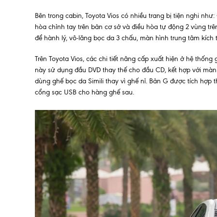
Bên trong cabin, Toyota Vios có nhiều trang bị tiện nghi nh
hòa chỉnh tay trên bản cơ sở và điều hòa tự động 2 vùng trê
để hành lý, vô-lăng bọc da 3 chấu, màn hình trung tâm kích
Trên Toyota Vios, các chi tiết nâng cấp xuất hiện ở hệ thốn
này sử dụng đầu DVD thay thế cho đầu CD, kết hợp với màn 
dùng ghế bọc da Simili thay vì ghế nỉ. Bản G được tích hợp
cổng sạc USB cho hàng ghế sau.