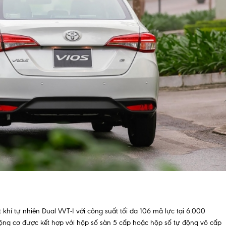
khí tự nhiên Dual VVT-I với công suất tối đa 106 mã lực tại 6.000
ng cơ được kết hợp với hộp số sàn 5 cấp hoặc hộp số tự động vô cấp