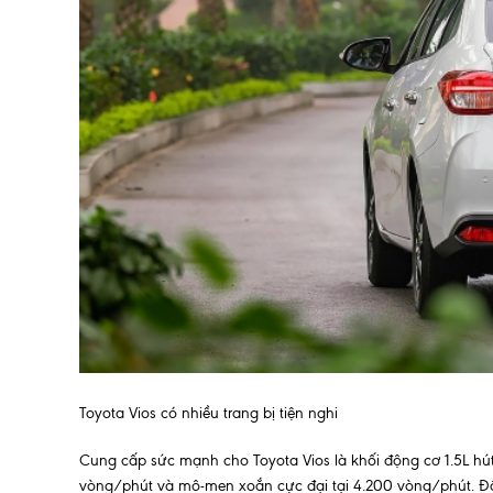
Toyota Vios có nhiều trang bị tiện nghi
Cung cấp sức mạnh cho Toyota Vios là khối động cơ 1.5L hút 
vòng/phút và mô-men xoắn cực đại tại 4.200 vòng/phút. Độ