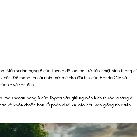
nh. Mẫu sedan hạng B của Toyota đã loại bỏ lưới tản nhiệt hình thang c
g 2 bên. Để mang tới cái nhìn mới mẻ cho đối thủ của Honda City và
 của xe và sơn đen.
uẩn. mẫu sedan hạng B của Toyota vẫn giữ nguyên kích thước la-zăng ở
 thao và khỏe khoắn hơn. Ở phần đuôi xe, đèn hậu vẫn giống như trên