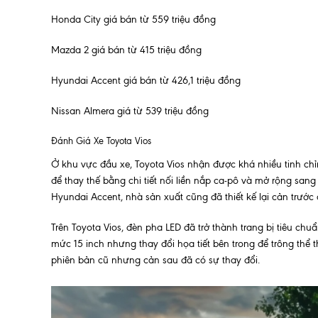
Honda City giá bán từ 559 triệu đồng
Mazda 2 giá bán từ 415 triệu đồng
Hyundai Accent giá bán từ 426,1 triệu đồng
Nissan Almera giá từ 539 triệu đồng
Đánh Giá Xe Toyota Vios
Ở khu vực đầu xe, Toyota Vios nhận được khá nhiều tinh chỉ
để thay thế bằng chi tiết nối liền nắp ca-pô và mở rộng san
Hyundai Accent, nhà sản xuất cũng đã thiết kế lại cản trước
Trên Toyota Vios, đèn pha LED đã trở thành trang bị tiêu ch
mức 15 inch nhưng thay đổi họa tiết bên trong để trông thể
phiên bản cũ nhưng cản sau đã có sự thay đổi.