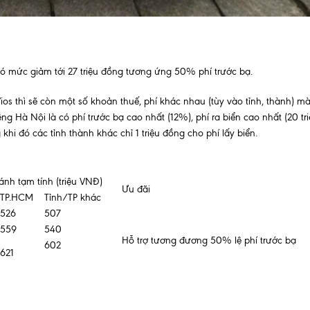
 có mức giảm tới 27 triệu đồng tương ứng 50% phí trước bạ.
os thì sẽ còn một số khoản thuế, phí khác nhau (tùy vào tỉnh, thành) m
ng Hà Nội là có phí trước bạ cao nhất (12%), phí ra biển cao nhất (20 tr
 khi đó các tỉnh thành khác chỉ 1 triệu đồng cho phí lấy biển.
ánh tạm tính (triệu VNĐ)
Ưu đãi
TP.HCM
Tỉnh/TP khác
526
507
559
540
Hỗ trợ tương đương 50% lệ phí trước bạ
602
621