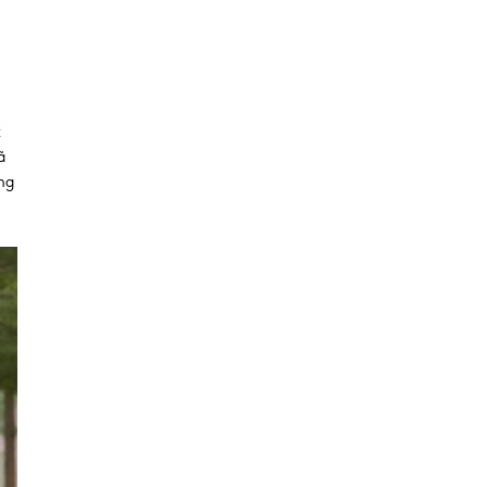
t
ã
ung